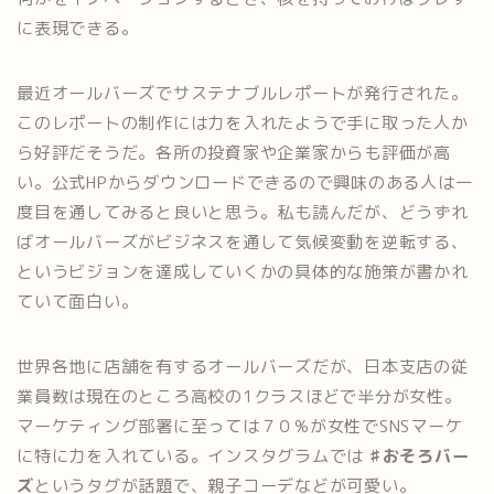
に表現できる。
最近オールバーズでサステナブルレポートが発行された。
このレポートの制作には力を入れたようで手に取った人か
ら好評だそうだ。各所の投資家や企業家からも評価が高
い。公式HPからダウンロードできるので興味のある人は一
度目を通してみると良いと思う。私も読んだが、どうずれ
ばオールバーズがビジネスを通して気候変動を逆転する、
というビジョンを達成していくかの具体的な施策が書かれ
ていて面白い。
世界各地に店舗を有するオールバーズだが、日本支店の従
業員数は現在のところ高校の1クラスほどで半分が女性。
マーケティング部署に至っては７０%が女性でSNSマーケ
に特に力を入れている。インスタグラムでは
♯おそろバー
ズ
というタグが話題で、親子コーデなどが可愛い。