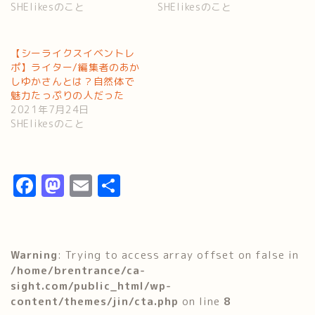
SHElikesのこと
SHElikesのこと
【シーライクスイベントレ
ポ】ライター/編集者のあか
しゆかさんとは？自然体で
魅力たっぷりの人だった
2021年7月24日
SHElikesのこと
F
M
E
共
a
a
m
有
c
s
ai
e
t
l
Warning
: Trying to access array offset on false in
b
o
/home/brentrance/ca-
sight.com/public_html/wp-
o
d
content/themes/jin/cta.php
on line
8