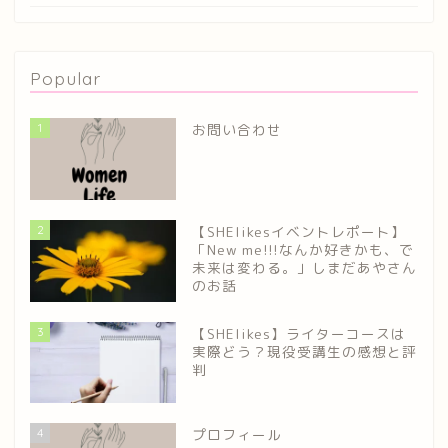
Popular
1
お問い合わせ
2
【SHElikesイベントレポート】
「New me!!!なんか好きかも、で
未来は変わる。」しまだあやさん
のお話
3
【SHElikes】ライターコースは
実際どう？現役受講生の感想と評
ホーム
判
プロフィール
4
プロフィール