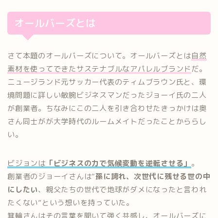
オールバーズとは
さて本題のオールバーズについて。オールバーズとは
自然
素材を使ってできたサステナブルなアパレルブランド
だ。
ニュージランド元サッカー代表のティムブラウン氏と、環
境問題に詳しい敏腕ビジネスマンだったジョーイ氏の二人
が創業者。ちなみにこの二人を引き合わせたきっかけは奥
さん同士がが大学時代のルームメイトだったことかららし
い。
ビジョンは
「ビジネスの力で気候変動を逆転させる」
。
創業者のジョーイさんは”
孫に誇れ、次世代に残せる世の中
にしたい
、親父たちの世代で地球がダメになったと言われ
たくない”という想いを持っていた。
箕輪さんはその言葉を聞いて強く共感し、オールバーズに