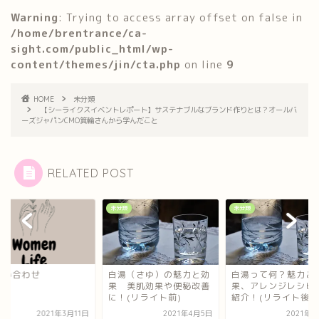
o
o
Warning
: Trying to access array offset on false in
k
n
/home/brentrance/ca-
sight.com/public_html/wp-
content/themes/jin/cta.php
on line
9
HOME
未分類
【シーライクスイベントレポート】サステナブルなブランド作りとは？オールバ
ーズジャパンCMO箕輪さんから学んだこと
RELATED POST
類
未分類
未分類
問い合わせ
白湯（さゆ）の魅力と効
白湯って何？魅力と
果 美肌効果や便秘改善
果、アレンジレシピ
に！(リライト前)
紹介！(リライト後)
2021年3月11日
2021年4月5日
2021年4