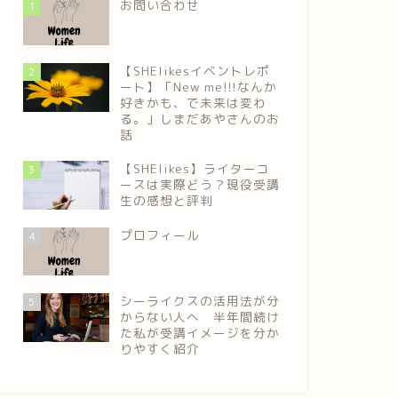
お問い合わせ
1
【SHElikesイベントレポ
2
ート】「New me!!!なんか
好きかも、で未来は変わ
る。」しまだあやさんのお
話
【SHElikes】ライターコ
3
ースは実際どう？現役受講
生の感想と評判
プロフィール
4
シーライクスの活用法が分
5
からない人へ 半年間続け
た私が受講イメージを分か
りやすく紹介