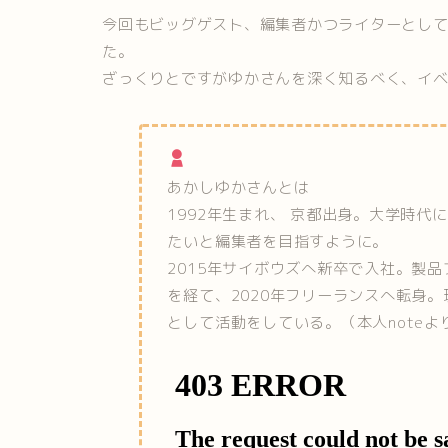
今回もビッグゲスト、編集者かつライターとし
た。
ざっくりとですがゆかさんを深く知るべく、イ
あかしゆかさんとは
1992年生まれ、 京都出身。大学時
たいと編集者を目指すように。
2015年サイボウズへ新卒で入社。製
を経て、2020年フリーランスへ転身
として活動をしている。（本人noteよ