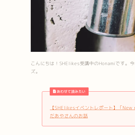
こんにちは！SHElikes受講中のHonamiです
ズ。
あわせて読みたい
【SHElikesイベントレポート】「Ne
だあやさんのお話